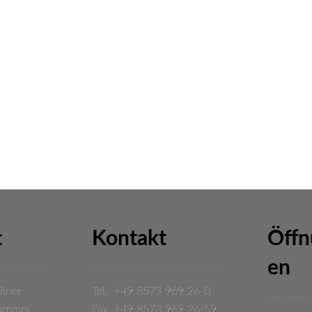
t
Kontakt
Öffn
en
itner
Tel. +49 8573 969 26-0
hammer
Fax. +49 8573 969 26-59